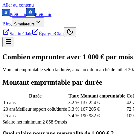
Aller au contenu
Prêt
Clair
Prêt
Clair
Blog
Simulateurs
SalaireClair
ÉpargneClair
Combien emprunter avec
1 000 € par mois
Montant empruntable selon la durée, aux taux du marché de juillet 20
Montant empruntable par durée
Durée
Taux
Montant empruntable
Coû
15 ans
3.2 %
137 254 €
42 
20 ans
Meilleur rapport coût/durée
3.3 %
167 205 €
72 
25 ans
3.4 %
190 982 €
109
Salaire net minimum
:
2 858 €/mois
Quel salaire pour une mensualité de 1 000 € ?