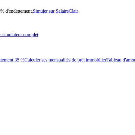
35% d'endettement.
Simuler sur SalaireClair
e simulateur complet
ttement 35 %
Calculer ses mensualités de prêt immobilier
Tableau d'amor