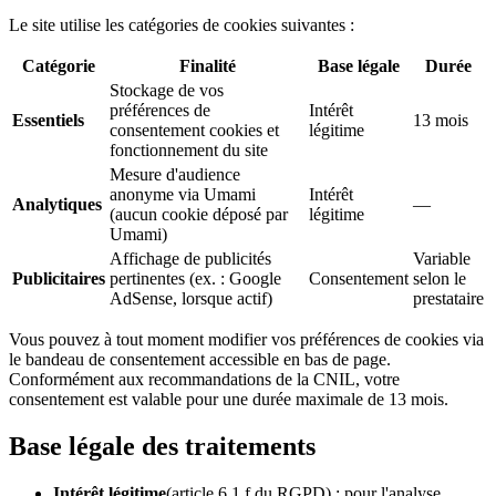
Le site utilise les catégories de cookies suivantes :
Catégorie
Finalité
Base légale
Durée
Stockage de vos
préférences de
Intérêt
Essentiels
13 mois
consentement cookies et
légitime
fonctionnement du site
Mesure d'audience
anonyme via Umami
Intérêt
Analytiques
—
(aucun cookie déposé par
légitime
Umami)
Affichage de publicités
Variable
Publicitaires
pertinentes (ex. : Google
Consentement
selon le
AdSense, lorsque actif)
prestataire
Vous pouvez à tout moment modifier vos préférences de cookies via
le bandeau de consentement accessible en bas de page.
Conformément aux recommandations de la CNIL, votre
consentement est valable pour une durée maximale de 13 mois.
Base légale des traitements
Intérêt légitime
(article 6.1.f du RGPD) : pour l'analyse