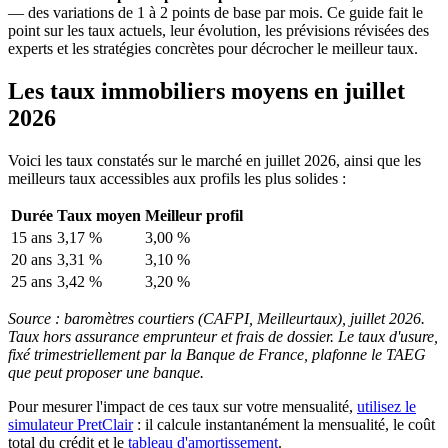
— des variations de 1 à 2 points de base par mois. Ce guide fait le
point sur les taux actuels, leur évolution, les prévisions révisées des
experts et les stratégies concrètes pour décrocher le meilleur taux.
Les taux immobiliers moyens en juillet
2026
Voici les taux constatés sur le marché en juillet 2026, ainsi que les
meilleurs taux accessibles aux profils les plus solides :
Durée
Taux moyen
Meilleur profil
15 ans
3,17 %
3,00 %
20 ans
3,31 %
3,10 %
25 ans
3,42 %
3,20 %
Source : baromètres courtiers (CAFPI, Meilleurtaux), juillet 2026.
Taux hors assurance emprunteur et frais de dossier. Le taux d'usure,
fixé trimestriellement par la Banque de France, plafonne le TAEG
que peut proposer une banque.
Pour mesurer l'impact de ces taux sur votre mensualité,
utilisez le
simulateur PretClair
: il calcule instantanément la mensualité, le coût
total du crédit et le
tableau d'amortissement
.