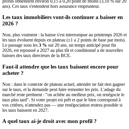
profils obtiennent environ 0,15 a 0,20 point de moins (3,10 % sur 20
ans). Ces taux s'entendent hors assurance emprunteur.
Les taux immobiliers vont-ils continuer a baisser en
2026 ?
Non, plus vraiment : la baisse s'est interrompue au printemps 2026 et
les taux évoluent depuis en plateau (±1 a 2 points de base par mois).
Le passage sous les
3 %
sur 20 ans, un temps anticipé pour fin
2026, est repoussé a 2027 au plus tôt et conditionné a de nouvelles
baisses des taux directeurs de la BCE.
Faut-il attendre que les taux baissent encore pour
acheter ?
Non : dans le contexte de plateau actuel, attendre ne fait rien gagner
sur le taux, et la demande peut faire remonter les prix. L'adage du
marché reste pertinent : "on achète au meilleur prix, on renégocie le
taux plus tard". Si votre projet est prêt et que le bien correspond à
vos critères, n'attendez pas — une renégociation restera possible si
les taux baissent en 2027.
A quel taux ai-je droit avec mon profil ?