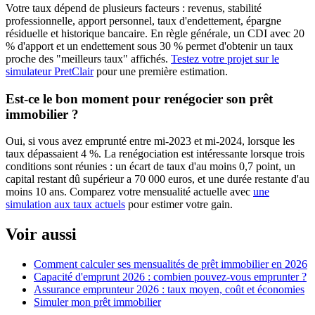
Votre taux dépend de plusieurs facteurs : revenus, stabilité
professionnelle, apport personnel, taux d'endettement, épargne
résiduelle et historique bancaire. En règle générale, un CDI avec 20
% d'apport et un endettement sous 30 % permet d'obtenir un taux
proche des "meilleurs taux" affichés.
Testez votre projet sur le
simulateur PretClair
pour une première estimation.
Est-ce le bon moment pour renégocier son prêt
immobilier ?
Oui, si vous avez emprunté entre mi-2023 et mi-2024, lorsque les
taux dépassaient 4 %. La renégociation est intéressante lorsque trois
conditions sont réunies : un écart de taux d'au moins 0,7 point, un
capital restant dû supérieur a 70 000 euros, et une durée restante d'au
moins 10 ans. Comparez votre mensualité actuelle avec
une
simulation aux taux actuels
pour estimer votre gain.
Voir aussi
Comment calculer ses mensualités de prêt immobilier en 2026
Capacité d'emprunt 2026 : combien pouvez-vous emprunter ?
Assurance emprunteur 2026 : taux moyen, coût et économies
Simuler mon prêt immobilier