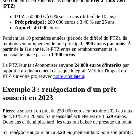
300 000 euros en zone B1. Ils bénéficient du
Prêt a Taux Zéro
(PTZ)
.
PTZ
: 60 000 € à 0 % sur 25 ans (différé de 10 ans)
Prêt principal
: 200 000 euros a 3,40 % sur 25 ans
Apport
: 40 000 euros
Pendant les 10 premières années (période de différé du PTZ), ils
remboursent uniquement le prêt principal :
990 euros par mois
. À
partir de la 11e année, le PTZ entre en remboursement et la
mensualité totale passe à
1 390 euros
.
Le PTZ leur fait économiser environ
24 000 euros d'intérêts
par
rapport à un financement classique intégral. Vérifiez l'impact du
PTZ sur votre projet avec
notre simulateur
.
Exemple 3 : renégociation d'un prêt
souscrit en 2023
Pierre
a souscrit un prêt de 250 000 euros en octobre 2023 au taux
de 4,10 % sur 20 ans. Sa mensualité actuelle est de
1 529 euros
.
Deux ans et demi plus tard, les taux ont baissé de presque un point.
S'il renégocie aujourd'hui a
3,20 %
(meilleur taux pour son profil) :