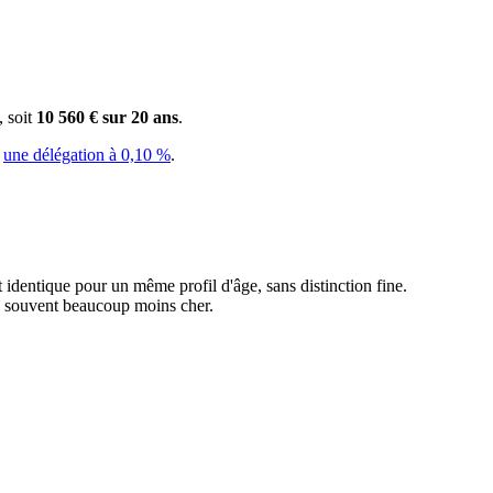
, soit
10 560 € sur 20 ans
.
c
une délégation à 0,10 %
.
st identique pour un même profil d'âge, sans distinction fine.
l, souvent beaucoup moins cher.