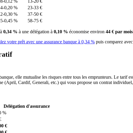
08-0,12 %
13-20 €
14-0,20 %
23-33 €
22-0,30 %
37-50 €
35-0,45 %
58-75 €
 à
0,34 %
à une délégation à
0,10 %
économise environ
44 € par mois
lez votre prêt avec une assurance banque à 0,34 %
puis comparez ave
atif
 banque, elle mutualise les risques entre tous les emprunteurs. Le tarif e
ne (April, Cardif, Generali, etc.) qui vous propose un contrat individue
Délégation d'assurance
0 %
€
00 €
00 €