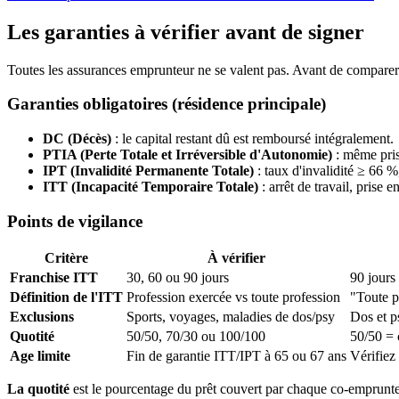
Les garanties à vérifier avant de signer
Toutes les assurances emprunteur ne se valent pas. Avant de comparer u
Garanties obligatoires (résidence principale)
DC (Décès)
: le capital restant dû est remboursé intégralement.
PTIA (Perte Totale et Irréversible d'Autonomie)
: même pris
IPT (Invalidité Permanente Totale)
: taux d'invalidité ≥ 66 %
ITT (Incapacité Temporaire Totale)
: arrêt de travail, prise 
Points de vigilance
Critère
À vérifier
Franchise ITT
30, 60 ou 90 jours
90 jours
Définition de l'ITT
Profession exercée vs toute profession
"Toute pr
Exclusions
Sports, voyages, maladies de dos/psy
Dos et p
Quotité
50/50, 70/30 ou 100/100
50/50 = 
Age limite
Fin de garantie ITT/IPT à 65 ou 67 ans
Vérifiez 
La quotité
est le pourcentage du prêt couvert par chaque co-emprunteu