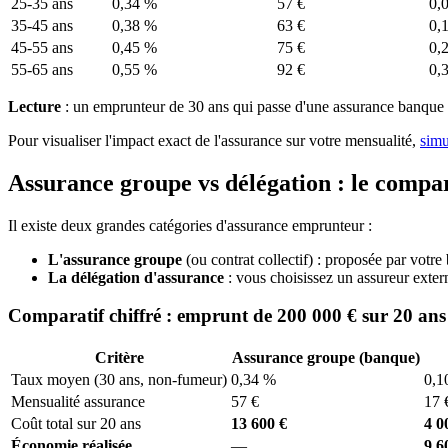
25-35 ans
0,34 %
57 €
0,
35-45 ans
0,38 %
63 €
0,
45-55 ans
0,45 %
75 €
0,
55-65 ans
0,55 %
92 €
0,
Lecture
: un emprunteur de 30 ans qui passe d'une assurance banque
Pour visualiser l'impact exact de l'assurance sur votre mensualité,
simu
Assurance groupe vs délégation : le compar
Il existe deux grandes catégories d'assurance emprunteur :
L'assurance groupe
(ou contrat collectif) : proposée par votre
La délégation d'assurance
: vous choisissez un assureur exter
Comparatif chiffré : emprunt de 200 000 € sur 20 ans
Critère
Assurance groupe (banque)
Taux moyen (30 ans, non-fumeur)
0,34 %
0,1
Mensualité assurance
57 €
17 
Coût total sur 20 ans
13 600 €
4 0
Économie réalisée
—
9 6