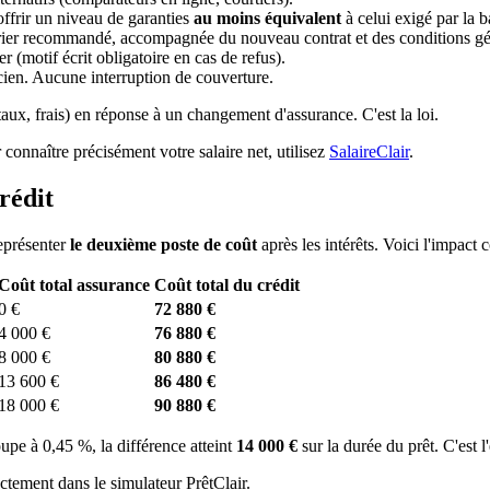
offrir un niveau de garanties
au moins équivalent
à celui exigé par la 
rier recommandé, accompagnée du nouveau contrat et des conditions gé
r (motif écrit obligatoire en cas de refus).
ancien. Aucune interruption de couverture.
taux, frais) en réponse à un changement d'assurance. C'est la loi.
connaître précisément votre salaire net, utilisez
SalaireClair
.
rédit
représenter
le deuxième poste de coût
après les intérêts. Voici l'impact 
Coût total assurance
Coût total du crédit
0 €
72 880 €
4 000 €
76 880 €
8 000 €
80 880 €
13 600 €
86 480 €
18 000 €
90 880 €
upe à 0,45 %, la différence atteint
14 000 €
sur la durée du prêt. C'est 
ctement dans le simulateur PrêtClair.