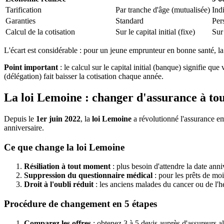
Tarification
Par tranche d'âge (mutualisée)
Ind
Garanties
Standard
Per
Calcul de la cotisation
Sur le capital initial (fixe)
Sur 
L'écart est considérable : pour un jeune emprunteur en bonne santé, l
Point important
: le calcul sur le capital initial (banque) signifie 
(délégation) fait baisser la cotisation chaque année.
La loi Lemoine : changer d'assurance à t
Depuis le
1er juin 2022
, la
loi Lemoine
a révolutionné l'assurance e
anniversaire.
Ce que change la loi Lemoine
Résiliation à tout moment
: plus besoin d'attendre la date ann
Suppression du questionnaire médical
: pour les prêts de mo
Droit à l'oubli réduit
: les anciens malades du cancer ou de l'hé
Procédure de changement en 5 étapes
Comparez les offres
: obtenez 3 à 5 devis auprès d'assureurs al