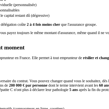
ividuelle (personnalisée)
sonnalisables
le capital restant dû (dégressive)
a délégation coûte
2 à 4 fois moins cher
que l'assurance groupe.
que vous payez toujours le même montant d'assurance, même quand il ne vo
out moment
mprunteur en France. Elle permet à tout emprunteur de
résilier et cha
iversaire du contrat. Vous pouvez changer quand vous le souhaitez, dès 
ins de
200 000 € par personne
dont le terme intervient avant les
60 an
patite C n'ont plus à déclarer leur pathologie
5 ans
après la fin du prot
ternatifs (comparateurs en ligne, courtiers).