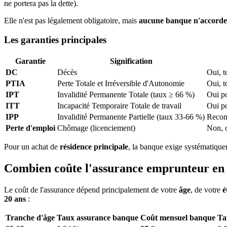
ne portera pas la dette).
Elle n'est pas légalement obligatoire, mais
aucune banque n'accorde 
Les garanties principales
Garantie
Signification
DC
Décès
Oui, t
PTIA
Perte Totale et Irréversible d'Autonomie
Oui, t
IPT
Invalidité Permanente Totale (taux ≥ 66 %)
Oui po
ITT
Incapacité Temporaire Totale de travail
Oui po
IPP
Invalidité Permanente Partielle (taux 33-66 %)
Recom
Perte d'emploi
Chômage (licenciement)
Non, o
Pour un achat de
résidence principale
, la banque exige systématiqu
Combien coûte l'assurance emprunteur en
Le coût de l'assurance dépend principalement de votre
âge
, de votre
é
20 ans
:
Tranche d'âge
Taux assurance banque
Coût mensuel banque
Ta