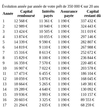
Évolution année par année de votre prêt de 350 000 € sur 20 ans
Capital
Intérêts
Assurance
Capital
Année
remboursé
payés
payée
restant dû
1
12 568 €
11 361 €
1 190 €
337 432 €
2
12 989 €
10 940 €
1 190 €
324 443 €
3
13 424 €
10 505 €
1 190 €
311 019 €
4
13 874 €
10 055 €
1 190 €
297 146 €
5
14 339 €
9 590 €
1 190 €
282 807 €
6
14 819 €
9 110 €
1 190 €
267 988 €
7
15 316 €
8 613 €
1 190 €
252 672 €
8
15 829 €
8 100 €
1 190 €
236 844 €
9
16 359 €
7 570 €
1 190 €
220 485 €
10
16 907 €
7 022 €
1 190 €
203 578 €
11
17 473 €
6 455 €
1 190 €
186 104 €
12
18 059 €
5 870 €
1 190 €
168 045 €
13
18 664 €
5 265 €
1 190 €
149 381 €
14
19 289 €
4 640 €
1 190 €
130 092 €
15
19 936 €
3 993 €
1 190 €
110 157 €
16
20 603 €
3 325 €
1 190 €
89 553 €
17
21 294 €
2 635 €
1 190 €
68 259 €