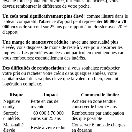
revente forcée (mutation, divorce, difficultés financières), vous
devrez rembourser la différence de votre poche.
Un coût total significativement plus élevé
: comme illustré dans le
tableau comparatif, l'absence d'apport peut représenter
60 000 à 70
000 euros
de surcoût sur 25 ans par rapport à un dossier avec 20 %
d'apport.
Une marge de manœuvre réduite
: avec une mensualité plus
élevée, vous disposez de moins de reste à vivre pour absorber les
imprévus. Les premières années sont particulièrement tendues car
vous remboursez essentiellement des intérêts.
Des difficultés de renégociation
: si vous souhaitez renégocier
votre prêt ou racheter votre crédit dans quelques années, votre
capital restant dû sera plus élevé que la valeur du bien, rendant
l'opération complexe.
Risque
Impact
Comment le limiter
Negative
Perte en cas de
Acheter en zone tendue,
equity
revente
conserver le bien 7+ ans
Surcoût
+60 000 à 70 000
Rembourser par anticipation
d'intérêts
euros sur 25 ans
dès que possible
Mensualité
Conserver 6 mois de charges
Reste à vivre réduit
élevée
en épargne