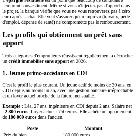
L'
épargne résiduelle
est un point que beaucoup de candidats à
l'emprunt sous-estiment. Même si vous n'injectez pas d'apport dans
le projet, la banque vérifie que vous ne vous retrouverez pas à zéro
euro après l'achat. Elle veut s'assurer qu'un imprévu (travaux, perte
d'emploi, dépense de santé) ne compromette pas le remboursement.
Les profils qui obtiennent un prêt sans
apport
Trois catégories d'emprunteurs réussissent régulièrement à décrocher
un
crédit immobilier sans apport
en 2026.
1. Jeunes primo-accédants en CDI
C'est le profil le plus courant. Un jeune actif de moins de 30 ans, en
CDI depuis au moins un an, avec une gestion bancaire irréprochable
et un loyer actuel proche de la future mensualité.
Exemple :
Léa, 27 ans, ingénieure en CDI depuis 2 ans. Salaire net
:
2 800 euros
. Loyer actuel : 750 euros. Elle achète un appartement
de
180 000 euros
dans l'ancien.
Poste
Montant
Prix du bien
180 000 euros