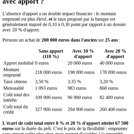
avec apport ?
L'absence d'apport a un double impact financier : le montant
emprunté est plus élevé,
et
le taux proposé par la banque est
généralement majoré de 0,10 à 0,30 point par rapport à un dossier
avec 20 % d'apport.
Prenons un achat de
200 000 euros dans l'ancien
sur
25 ans
:
Sans apport
Avec 10 %
Avec 20 %
(110 %)
d'apport
d'apport
Apport mobilisé
0 euros
20 000 euros
40 000 euros
Montant
218 000 euros
198 000 euros
178 000 euros
emprunté
Taux obtenu
3,50 %
3,35 %
3,20 %
Mensualité
1 093 euros
983 euros
868 euros
Coût total des
109 900 euros
96 900 euros
82 400 euros
intérêts
Coût total du
327 900 euros
294 900 euros
260 400 euros
crédit
L'écart de coût total entre 0 % et 20 % d'apport atteint 67 500
euros
sur la durée du prêt. C'est le prix de la flexibilité : emprunter
sans apport coûte plus cher, mais permet d'accéder à la propriété