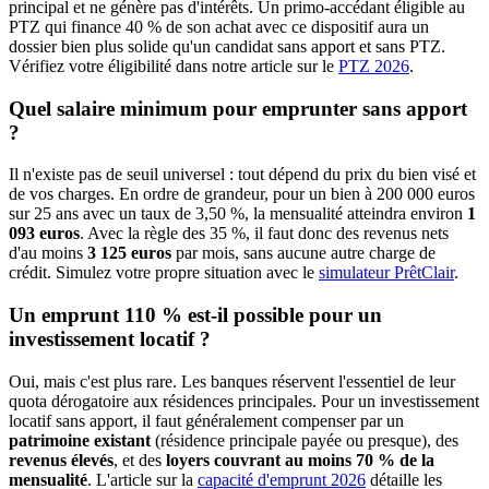
principal et ne génère pas d'intérêts. Un primo-accédant éligible au
PTZ qui finance 40 % de son achat avec ce dispositif aura un
dossier bien plus solide qu'un candidat sans apport et sans PTZ.
Vérifiez votre éligibilité dans notre article sur le
PTZ 2026
.
Quel salaire minimum pour emprunter sans apport
?
Il n'existe pas de seuil universel : tout dépend du prix du bien visé et
de vos charges. En ordre de grandeur, pour un bien à 200 000 euros
sur 25 ans avec un taux de 3,50 %, la mensualité atteindra environ
1
093 euros
. Avec la règle des 35 %, il faut donc des revenus nets
d'au moins
3 125 euros
par mois, sans aucune autre charge de
crédit. Simulez votre propre situation avec le
simulateur PrêtClair
.
Un emprunt 110 % est-il possible pour un
investissement locatif ?
Oui, mais c'est plus rare. Les banques réservent l'essentiel de leur
quota dérogatoire aux résidences principales. Pour un investissement
locatif sans apport, il faut généralement compenser par un
patrimoine existant
(résidence principale payée ou presque), des
revenus élevés
, et des
loyers couvrant au moins 70 % de la
mensualité
. L'article sur la
capacité d'emprunt 2026
détaille les