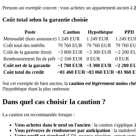
Prenons un exemple concret : vous achetez un appartement ancien à
Coût total selon la garantie choisie
Poste
Caution
Hypothèque
PPD
Mensualité (hors assurance)
1 249 EUR
1 249 EUR
1 249 EU
Coût total des intérêts
79 760 EUR
79 760 EUR
79 760 E
Coût de la garantie (brut)
~3 800 EUR
~3 300 EUR
~2 200 E
Remboursement fin de prêt
~2 100 EUR
0 EUR
0 EUR
Coût net de la garantie
~1 700 EUR
~3 300 EUR
~2 200 E
Coût total du crédit
~81 460 EUR
~83 060 EUR
~81 960 
Sur cet exemple de bien ancien, la
caution est légèrement moins ch
l'hypothèque étant la plus onéreuse.
Dans quel cas choisir la caution ?
La caution est recommandée lorsque :
Vous achetez dans le neuf ou l'ancien
: la caution s'applique 
Vous prévoyez de rembourser par anticipation
: la mainlevé
Votre profil est standard
(CDI, revenus réguliers, apport corre