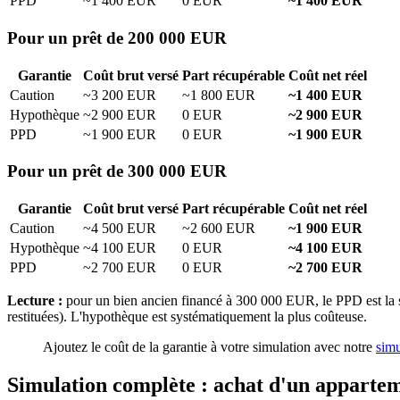
PPD
~1 400 EUR
0 EUR
~1 400 EUR
Pour un prêt de 200 000 EUR
Garantie
Coût brut versé
Part récupérable
Coût net réel
Caution
~3 200 EUR
~1 800 EUR
~1 400 EUR
Hypothèque
~2 900 EUR
0 EUR
~2 900 EUR
PPD
~1 900 EUR
0 EUR
~1 900 EUR
Pour un prêt de 300 000 EUR
Garantie
Coût brut versé
Part récupérable
Coût net réel
Caution
~4 500 EUR
~2 600 EUR
~1 900 EUR
Hypothèque
~4 100 EUR
0 EUR
~4 100 EUR
PPD
~2 700 EUR
0 EUR
~2 700 EUR
Lecture :
pour un bien ancien financé à 300 000 EUR, le PPD est la s
restituées). L'hypothèque est systématiquement la plus coûteuse.
Ajoutez le coût de la garantie à votre simulation avec notre
simu
Simulation complète : achat d'un apparte