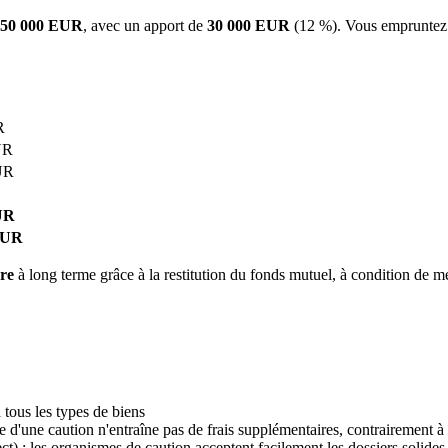
250 000 EUR
, avec un apport de
30 000 EUR
(12 %). Vous emprunte
R
UR
UR
UR
EUR
ère
à long terme grâce à la restitution du fonds mutuel, à condition de m
à tous les types de biens
e d'une caution n'entraîne pas de frais supplémentaires, contrairement à
ct) : les organismes de caution acceptent facilement les dossiers solides