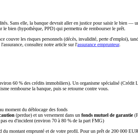
s. Sans elle, la banque devrait aller en justice pour saisir le bien — u
sur le bien (hypothèque, PPD) qui permettra de rembourser le prêt.
nce couvre les risques personnels (décès, invalidité, perte d'emploi), ta
'assurance, consultez notre article sur l'
assurance emprunteur
.
nviron 60 % des crédits immobiliers). Un organisme spécialisé (Cr
nisme rembourse la banque, puis se retourne contre vous.
 au moment du déblocage des fonds
caution
(perdue) et un versement dans un
fonds mutuel de garantie
(
ez pas eu d'incident (environ 70 à 80 % de la part FMG)
nd du montant emprunté et de votre profil. Pour un prêt de 200 000 EUR,