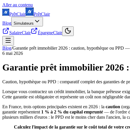
Aller au contenu
Prêt
Clair
Prêt
Clair
Blog
Simulateurs
SalaireClair
ÉpargneClair
Blog
/
Garantie prêt immobilier 2026 : caution, hypothèque ou PPD — 
6 mai 2026
Garantie prêt immobilier 2026 
Caution, hypothèque ou PPD : comparatif complet des garanties de prêt
Lorsque vous contractez un crédit immobilier, la banque prêteuse ex
Cette garantie est obligatoire et représente un coût non négligeable da
En France, trois options principales existent en 2026 : la
caution
(orga
garantie représentent
1 % à 2 % du capital emprunté
— de l'ordre d
plusieurs milliers d'euros : le PPD est le moins cher dans l'ancien, la ca
Calculez l'impact de la garantie sur le coût total de votre cr