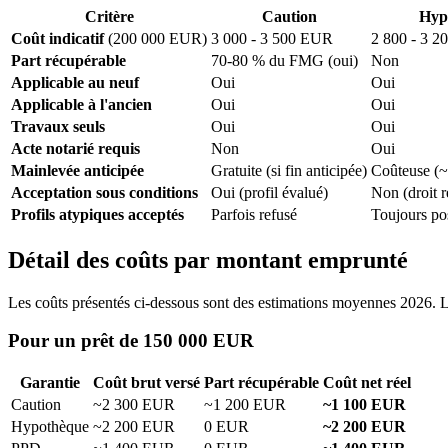
Critère
Caution
Hyp
Coût indicatif
(200 000 EUR)
3 000 - 3 500 EUR
2 800 - 3 
Part récupérable
70-80 % du FMG (oui)
Non
Applicable au neuf
Oui
Oui
Applicable à l'ancien
Oui
Oui
Travaux seuls
Oui
Oui
Acte notarié requis
Non
Oui
Mainlevée anticipée
Gratuite (si fin anticipée)
Coûteuse (
Acceptation sous conditions
Oui (profil évalué)
Non (droit r
Profils atypiques acceptés
Parfois refusé
Toujours po
Détail des coûts par montant emprunté
Les coûts présentés ci-dessous sont des estimations moyennes 2026. Les
Pour un prêt de 150 000 EUR
Garantie
Coût brut versé
Part récupérable
Coût net réel
Caution
~2 300 EUR
~1 200 EUR
~1 100 EUR
Hypothèque
~2 200 EUR
0 EUR
~2 200 EUR