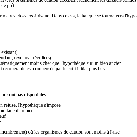
 de prêt
érimaires, dossiers à risque. Dans ce cas, la banque se tourne vers l'hy
existant)
ndant, revenus irréguliers)
stématiquement moins cher que l'hypothèque sur un bien ancien
t récupérable est compensée par le coût initial plus bas
 ne sont pas disponibles :
ion refuse, l'hypothèque s'impose
imultané d'un bien
euf
é
émembrement) où les organismes de caution sont moins à l'aise.